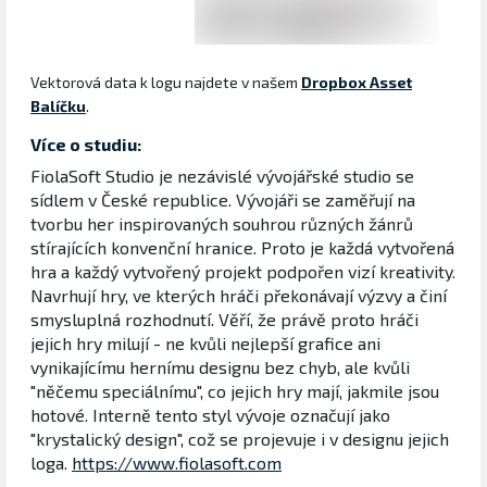
Vektorová data k logu najdete v našem
Dropbox Asset
Balíčku
.
Více o studiu:
FiolaSoft Studio je nezávislé vývojářské studio se
sídlem v České republice. Vývojáři se zaměřují na
tvorbu her inspirovaných souhrou různých žánrů
stírajících konvenční hranice. Proto je každá vytvořená
hra a každý vytvořený projekt podpořen vizí kreativity.
Navrhují hry, ve kterých hráči překonávají výzvy a činí
smysluplná rozhodnutí. Věří, že právě proto hráči
jejich hry milují - ne kvůli nejlepší grafice ani
vynikajícímu hernímu designu bez chyb, ale kvůli
"něčemu speciálnímu", co jejich hry mají, jakmile jsou
hotové. Interně tento styl vývoje označují jako
"krystalický design", což se projevuje i v designu jejich
loga.
https://www.fiolasoft.com