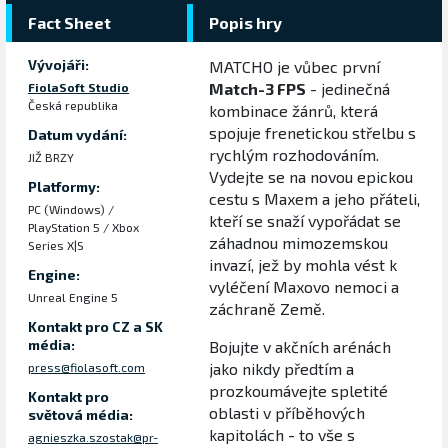
Fact Sheet
Popis hry
Vývojáři:
MATCHO je vůbec první
Match-3 FPS
- jedinečná
FiolaSoft Studio
Česká republika
kombinace žánrů, která
spojuje frenetickou střelbu s
Datum vydání:
rychlým rozhodováním.
JIŽ BRZY
Vydejte se na novou epickou
Platformy:
cestu s Maxem a jeho přáteli,
PC (Windows) /
kteří se snaží vypořádat se
PlayStation 5 / Xbox
záhadnou mimozemskou
Series X|S
invazí, jež by mohla vést k
Engine:
vyléčení Maxovo nemoci a
Unreal Engine 5
záchraně Země.
Kontakt pro CZ a SK
média:
Bojujte v akčních arénách
jako nikdy předtím a
press@fiolasoft.com
prozkoumávejte spletité
Kontakt pro
oblasti v příběhových
světová média:
kapitolách - to vše s
agnieszka.szostak@pr-