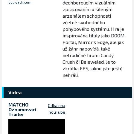
dechberoucím vizuálním
outreach.com
zpracováním a šíleným
arzenálem schopností
včetně svobodného
pohybového systému. Hra je
inspirována tituly jako DOOM,
Portal, Mirror's Edge, ale jak
už žánr napovídá, také
netradičně hrami Candy
Crush či Bejeweled. Je to
zkrátka FPS, jakou jste ještě
nehráli.
Videa
MATCHO
Odkaz na
Oznamovací
YouTube
Trailer