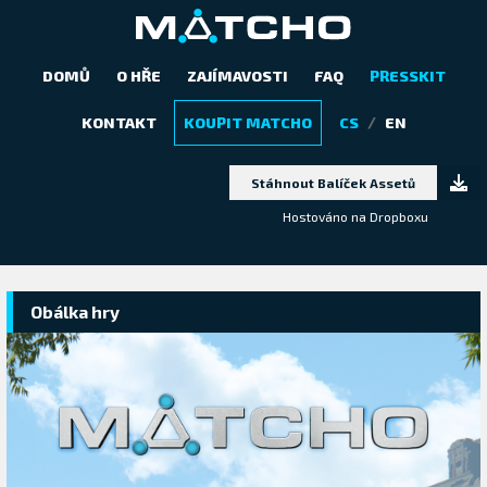
DOMŮ
O HŘE
ZAJÍMAVOSTI
FAQ
PRESSKIT
PRESSKIT
/
KONTAKT
KOUPIT MATCHO
CS
EN
Stáhnout Balíček Assetů
Hostováno na Dropboxu
Obálka hry