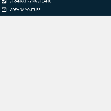
STRÁNKA HRY NA STEAMU
VIDEA NA YOUTUBE
DISCORD
TWITTER
FACEBOOK
INSTAGRAM
TWITCH
Mrkněte na naší předchozí hru
BLACKHOLE • 2015 •
Více informací
PRO NOVINÁŘE A MÉDIA
ŽÁDOST O KLÍČ KE HŘE