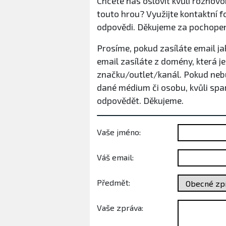
Chcete nás oslovit kvůli rozhovor
touto hrou? Využijte kontaktní 
odpovědi. Děkujeme za pochopen
Prosíme, pokud zasíláte email ja
email zasíláte z domény, která
značku/outlet/kanál. Pokud nebu
dané médium či osobu, kvůli sp
odpovědět. Děkujeme.
Vaše jméno:
Váš email:
Předmět:
Vaše zpráva: