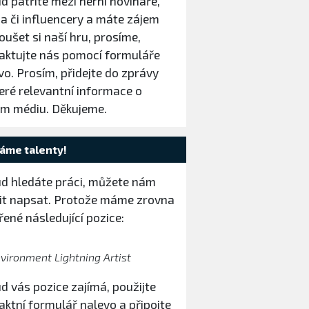
d patříte mezi herní novináře,
a či influencery a máte zájem
oušet si naší hru, prosíme,
aktujte nás pomocí formuláře
vo. Prosím, přidejte do zprávy
eré relevantní informace o
m médiu. Děkujeme.
áme talenty!
d hledáte práci, můžete nám
it napsat. Protože máme zrovna
řené následující pozice:
vironment Lightning Artist
d vás pozice zajímá, použijte
aktní formulář nalevo a připojte