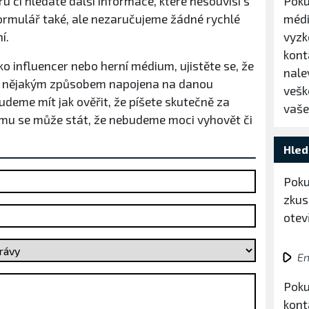
u či hledáte další informace, které nesouvisí s
Poku
formulář také, ale nezaručujeme žádné rychlé
médi
í.
vyzk
kont
ko influencer nebo herní médium, ujistěte se, že
nale
 je nějakým způsobem napojena na danou
vešk
deme mít jak ověřit, že píšete skutečně za
vaše
amu se může stát, že nebudeme moci vyhovět či
Hled
Poku
zkus
otev
En
Poku
kont