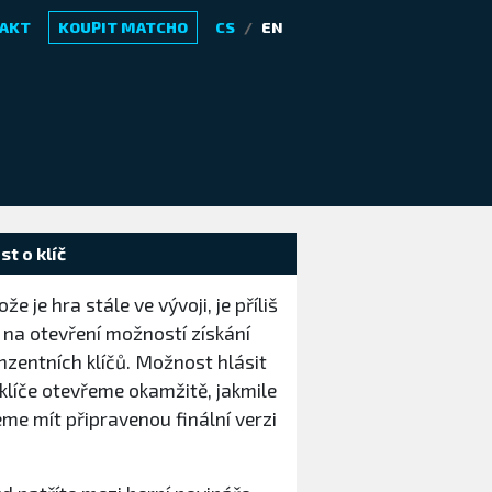
AKT
KOUPIT MATCHO
CS
/
EN
t o klíč
že je hra stále ve vývoji, je příliš
 na otevření možností získání
nzentních klíčů. Možnost hlásit
 klíče otevřeme okamžitě, jakmile
me mít připravenou finální verzi