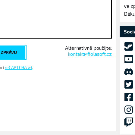
ve z
Děku
Sociá
Alternativně použijte:
 ZPRÁVU
kontakt@fiolasoft.cz
ocí
reCAPTCHA v3
.