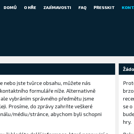
DOMŮ
O HŘE
ZAJÍMAVOSTI
FAQ
PRESSKIT
KONT
Žádos
ře nebo jste tvůrce obsahu, můžete nás
Proto
kontaktního formuláře níže. Alternativně
brzo
, ale vybráním správného předmětu jsme
rece
leji. Prosíme, do zprávy zahrňte veškeré
se o
análu/médiu/stránce, abychom byli schopni
bude
hry.